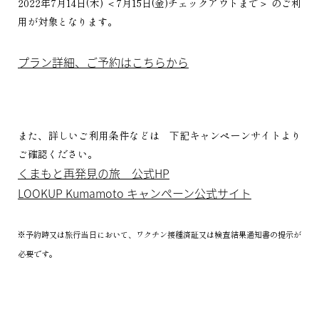
2022年7月14日(木) ＜7月15日(金)チェックアウトまで＞ のご利
用が対象となります。
プラン詳細、ご予約はこちらから
また、詳しいご利用条件などは 下記キャンペーンサイトより
ご確認ください。
くまもと再発見の旅 公式HP
LOOKUP Kumamoto キャンペーン公式サイト
※予約時又は旅行当日において、ワクチン接種済証又は検査結果通知書の提示が
必要です。